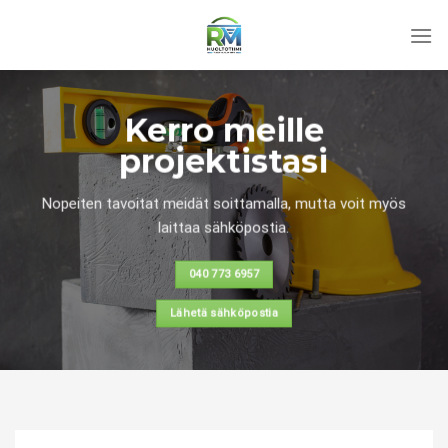
Skip
to
content
Kerro meille
projektistasi
Nopeiten tavoitat meidät soittamalla, mutta voit myös
laittaa sähköpostia.
040 773 6957
Lähetä sähköpostia