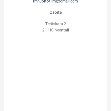
rmhuoltotiimi@gmail.com
Osoite
Teräskatu 2
21110 Naantali