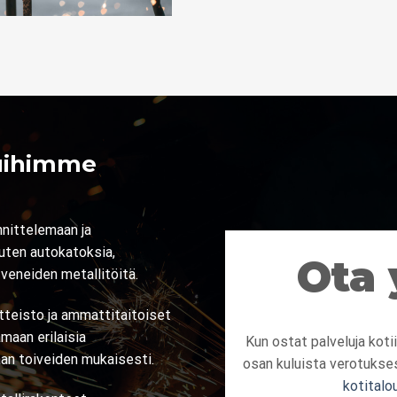
luihimme
ittelemaan ja
kuten autokatoksia,
Ota 
 veneiden metallitöitä.
tteisto ja ammattitaitoiset
maan erilaisia
Kun ostat palveluja koti
aan toiveiden mukaisesti.
osan kuluista verotukse
kotitalo