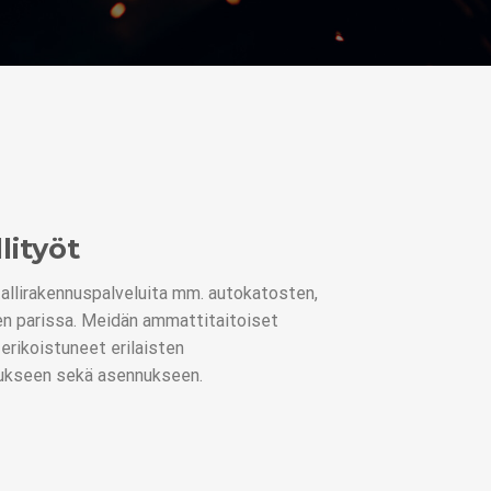
lityöt
llirakennuspalveluita mm. autokatosten,
iden parissa. Meidän ammattitaitoiset
erikoistuneet erilaisten
tukseen sekä asennukseen.