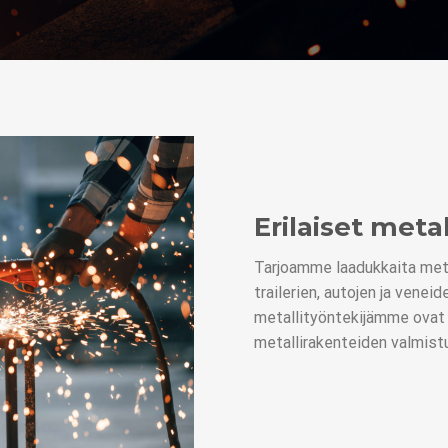
Erilaiset metal
Tarjoamme laadukkaita meta
trailerien, autojen ja vene
metallityöntekijämme ovat 
metallirakenteiden valmis