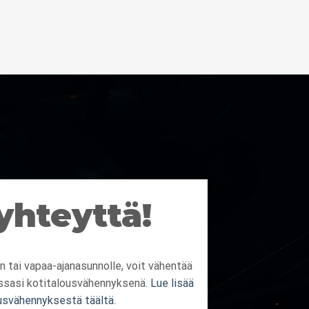
yhteyttä!
in tai vapaa-ajanasunnolle, voit vähentää
ssasi kotitalousvähennyksenä.
Lue lisää
usvähennyksestä täältä.