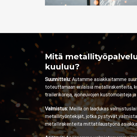
Mitä metallityöpalve
kuuluu?
Suunnittelu:
Autamme asiakkaitamme suunn
toteuttamaan erilaisia metallirakenteita, 
trailerikoreja, ajoneuvojen kustomointeja ja
Valmistus:
Meillä on laadukas valmistuslai
metallityöntekijät, jotka pystyvät valmista
metallirakenteita mittatilaustyönä asiakk